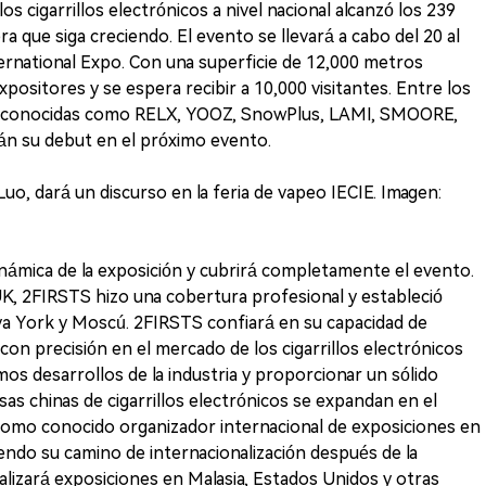
os cigarrillos electrónicos a nivel nacional alcanzó los 239
a que siga creciendo. El evento se llevará a cabo del 20 al
ernational Expo. Con una superficie de 12,000 metros
positores y se espera recibir a 10,000 visitantes. Entre los
reconocidas como RELX, YOOZ, SnowPlus, LAMI, SMOORE,
rán su debut en el próximo evento.
Luo, dará un discurso en la feria de vapeo IECIE. Imagen:
námica de la exposición y cubrirá completamente el evento.
, 2FIRSTS hizo una cobertura profesional y estableció
va York y Moscú. 2FIRSTS confiará en su capacidad de
con precisión en el mercado de los cigarrillos electrónicos
imos desarrollos de la industria y proporcionar un sólido
as chinas de cigarrillos electrónicos se expandan en el
. Como conocido organizador internacional de exposiciones en
iendo su camino de internacionalización después de la
alizará exposiciones en Malasia, Estados Unidos y otras