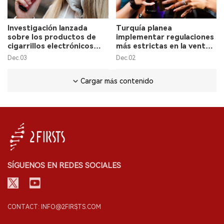
Investigación lanzada
Turquía planea
sobre los productos de
implementar regulaciones
cigarrillos electrónicos
más estrictas en la venta
chinos en el mercado de
de tabaco y alcohol.
Dec.03
Dec.02
los Estados Unidos.
Cargar más contenido
SÍGUENOS EN REDES SOCIALES
CONTACT: INFO@2FIRSTS.COM