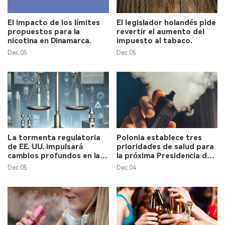
El impacto de los límites
El legislador holandés pide
propuestos para la
revertir el aumento del
nicotina en Dinamarca.
impuesto al tabaco.
Dec.05
Dec.05
La tormenta regulatoria
Polonia establece tres
de EE. UU. impulsará
prioridades de salud para
cambios profundos en la
la próxima Presidencia del
cadena de suministro de
Consejo de la UE.
Dec.05
Dec.04
cigarrillos electrónicos de
China, afirma Alan Zhao,
CEO de 2Firsts.