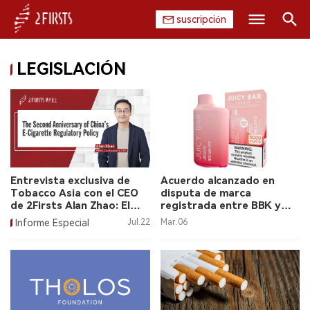
suscripción
Buscar
LEGISLACIÓN
INICIO
EMPRESA
PRODUCTO
REGULACIÓN
Entrevista exclusiva de
Acuerdo alcanzado en
Tobacco Asia con el CEO
disputa de marca
CHINA
de 2Firsts Alan Zhao: El
registrada entre BBK y
Segundo Aniversario de la
Olympic Reef
Informe Especial
Jul.22
Mar.06
Política Regulatoria de
DATOS
Cigarrillos Electrónicos en
China La revista
especializada Tobacco
EXPOSICIÓN
Asia entrevistó en
exclusiva al CEO de
ENTREVISTA
2Firsts, Alan Zhao, acerc