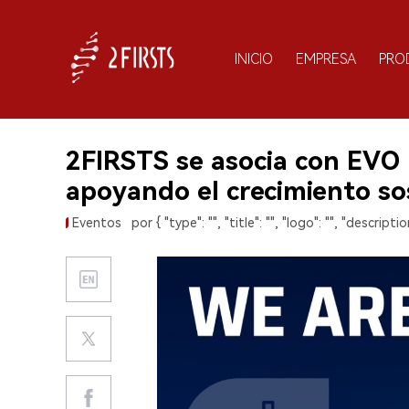
INICIO
EMPRESA
PRO
2FIRSTS se asocia con EVO
apoyando el crecimiento sos
Eventos
por { "type": "", "title": "", "logo": "", "description