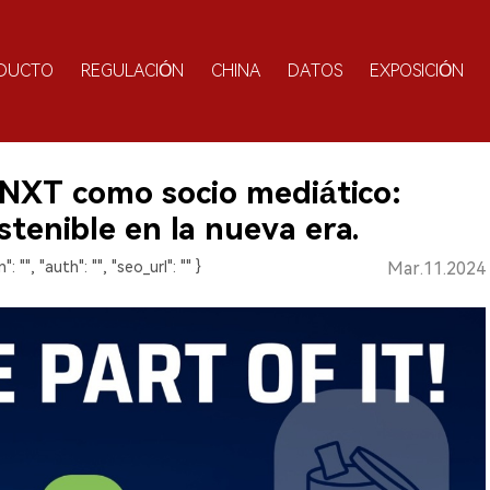
DUCTO
REGULACIÓN
CHINA
DATOS
EXPOSICIÓN
 NXT como socio mediático:
tenible en la nueva era.
": "", "auth": "", "seo_url": "" }
Mar.11.2024