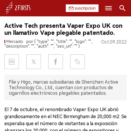
suscripción
Buscar
Active Tech presenta Vaper Expo UK con
INICIO
un llamativo Vape plegable patentado.
Mercado
por { "type": "", "title": "", "logo": "",
Oct.09.2022
EMPRESA
"description": "", "auth": "", "seo_url": "" }
PRODUCTO
REGULACIÓN
Flie y Higo, marcas subsidiarias de Shenzhen Active
CHINA
Technology Co., Ltd., cuentan con productos de
cigarrillos electrónicos plegables patentados.
DATOS
El 7 de octubre, el renombrado Vaper Expo UK abrió
EXPOSICIÓN
grandiosamente en el NEC Birmingham de 20,000 m2. Se
esperaba que el número de visitantes a la exposición
ENTREVISTA
alcanzara los 20,000, con el número de expositores y