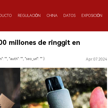
DUCTO
REGULACIÓN
CHINA
DATOS
EXPOSICIÓN
00 millones de ringgit en
": "", "auth": "", "seo_url": "" }
Apr.07.2024