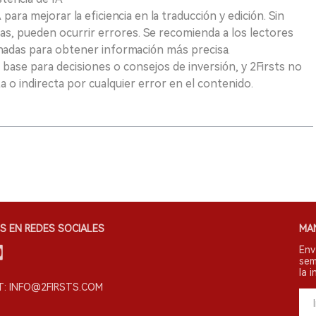
para mejorar la eficiencia en la traducción y edición. Sin
as, pueden ocurrir errores. Se recomienda a los lectores
nadas para obtener información más precisa.
 base para decisiones o consejos de inversión, y 2Firsts no
 o indirecta por cualquier error en el contenido.
S EN REDES SOCIALES
MA
Env
sem
la i
: INFO@2FIRSTS.COM