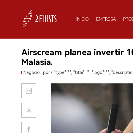
INICIO
EMPRESA
PRO
Airscream planea invertir 1
Malasia.
Negocio
por { "type": "", "title": "", "logo": "", "description