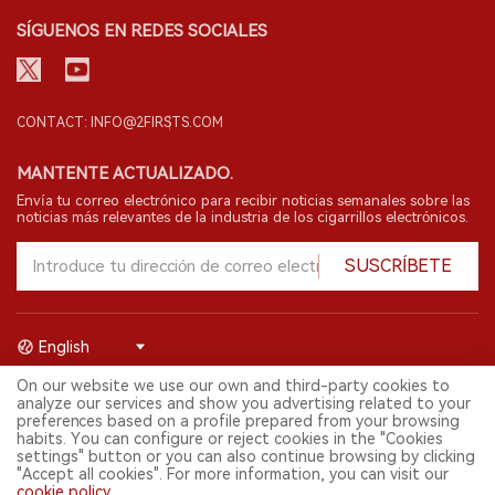
SÍGUENOS EN REDES SOCIALES
CONTACT: INFO@2FIRSTS.COM
MANTENTE ACTUALIZADO.
Envía tu correo electrónico para recibir noticias semanales sobre las
noticias más relevantes de la industria de los cigarrillos electrónicos.
SUSCRÍBETE
English
On our website we use our own and third-party cookies to
© 2026 Shenzhen 2FIRSTS Technology Co.,Ltd. Todos los derechos
analyze our services and show you advertising related to your
reservados.
preferences based on a profile prepared from your browsing
2FIRSTS solo es accesible para profesionales de la industria,
habits. You can configure or reject cookies in the "Cookies
investigadores, medios y otros profesionales. El acceso por menores
settings" button or you can also continue browsing by clicking
está prohibido.
"Accept all cookies". For more information, you can visit our
Este sitio web presta servicios a usuarios fuera del territorio chino
cookie policy
.