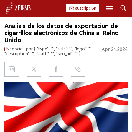
suscripción
Buscar
Análisis de los datos de exportación de
INICIO
cigarrillos electrónicos de China al Reino
Unido
EMPRESA
Negocio
por { "type": "", "title": "", "logo": "",
Apr.24.2024
"description": "", "auth": "", "seo_url": "" }
PRODUCTO
REGULACIÓN
CHINA
DATOS
EXPOSICIÓN
ENTREVISTA