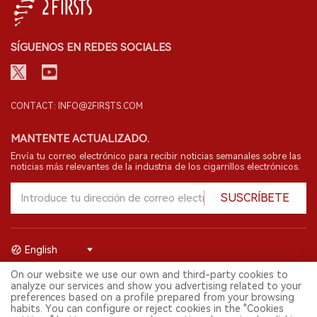
SÍGUENOS EN REDES SOCIALES
CONTACT: INFO@2FIRSTS.COM
MANTENTE ACTUALIZADO.
Envía tu correo electrónico para recibir noticias semanales sobre las
noticias más relevantes de la industria de los cigarrillos electrónicos.
SUSCRÍBETE
English
On our website we use our own and third-party cookies to
© 2026 Shenzhen 2FIRSTS Technology Co.,Ltd. Todos los derechos
analyze our services and show you advertising related to your
reservados.
preferences based on a profile prepared from your browsing
2FIRSTS solo es accesible para profesionales de la industria,
habits. You can configure or reject cookies in the "Cookies
investigadores, medios y otros profesionales. El acceso por menores