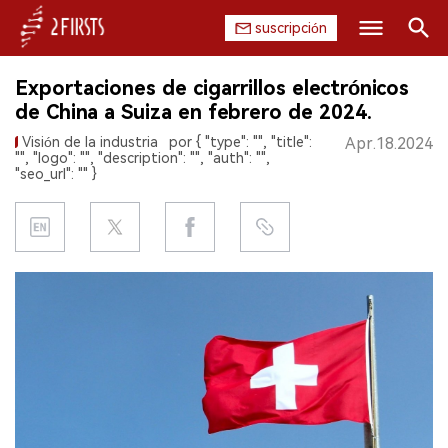
suscripción
Buscar
Exportaciones de cigarrillos electrónicos
INICIO
de China a Suiza en febrero de 2024.
Visión de la industria
por { "type": "", "title":
Apr.18.2024
EMPRESA
"", "logo": "", "description": "", "auth": "",
"seo_url": "" }
PRODUCTO
REGULACIÓN
CHINA
DATOS
EXPOSICIÓN
ENTREVISTA