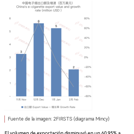
Fuente de la imagen: 2FIRSTS (diagrama Mincy)
El volumen de exportación disminuyó en un 60.95% a