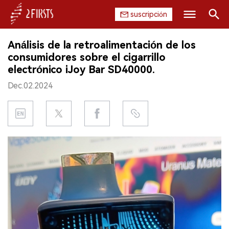
suscripción
Buscar
Análisis de la retroalimentación de los
INICIO
consumidores sobre el cigarrillo
electrónico iJoy Bar SD40000.
EMPRESA
Dec.02.2024
PRODUCTO
REGULACIÓN
CHINA
DATOS
EXPOSICIÓN
ENTREVISTA