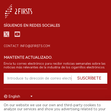
SÍGUENOS EN REDES SOCIALES
CONTACT: INFO@2FIRSTS.COM
MANTENTE ACTUALIZADO.
Envía tu correo electrónico para recibir noticias semanales sobre las
noticias más relevantes de la industria de los cigarrillos electrónicos.
SUSCRÍBETE
English
On our website we use our own and third-party cookies to
© 2026 Shenzhen 2FIRSTS Technology Co.,Ltd. Todos los derechos
analyze our services and show you advertising related to your
reservados.