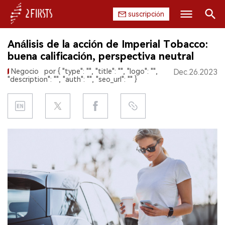
suscripción
Buscar
Análisis de la acción de Imperial Tobacco:
INICIO
buena calificación, perspectiva neutral
Negocio
por { "type": "", "title": "", "logo": "",
Dec.26.2023
EMPRESA
"description": "", "auth": "", "seo_url": "" }
PRODUCTO
REGULACIÓN
CHINA
DATOS
EXPOSICIÓN
ENTREVISTA