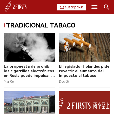
suscripción
Buscar
TRADICIONAL TABACO
INICIO
EMPRESA
PRODUCTO
REGULACIÓN
La propuesta de prohibir
El legislador holandés pide
los cigarrillos electrónicos
revertir el aumento del
CHINA
en Rusia puede impulsar el
impuesto al tabaco.
consumo de cigarrillos
Mar.06
Dec.05
tradicionales.
DATOS
EXPOSICIÓN
ENTREVISTA