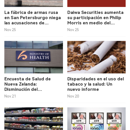
La fábrica de armas rusa
Daiwa Securities aumenta
en San Petersburgo niega
su participación en Philip
las acusaciones de
Morris en medio del
producción ilegal.
impulso hacia productos
Nov.25
Nov.25
libres de humo.
Encuesta de Salud de
Disparidades en el uso del
Nueva Zelanda:
tabaco y la salud: Un
Disminución del
nuevo informe
tabaquismo, aumento del
Nov.21
Nov.20
uso de cigarrillos
electrónicos 2023-2024.