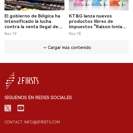
El gobierno de Bélgica ha
KT&G lanza nuevos
intensificado la lucha
productos libres de
contra la venta ilegal de
impuestos "Raison Ionia"
tabaco a menores.
el 18 de noviembre.
Nov.19
Nov.18
Cargar más contenido
SÍGUENOS EN REDES SOCIALES
CONTACT: INFO@2FIRSTS.COM