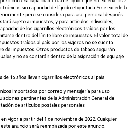
, pero con una capacidad total de líquido que no exceda los 2
ectrónicos sin capacidad de líquido etiquetada. Si se excede la
nteriormente pero se considera para uso personal después
stará sujeto a impuestos, y para artículos indivisibles,
pacidad de los cigarrillos electrónicos traídos por los
itarse dentro del límite libre de impuestos. El valor total de
impuestos traídos al país por los viajeros no se cuenta
libre de impuestos. Otros productos de tabaco seguirán
tuales y no se contarán dentro de la asignación de equipaje
e 16 años lleven cigarrillos electrónicos al país.
trónicos importados por correo y mensajería para uso
ulaciones pertinentes de la Administración General de
tación de artículos postales personales.
 en vigor a partir del 1 de noviembre de 2022. Cualquier
a este anuncio será reemplazada por este anuncio.