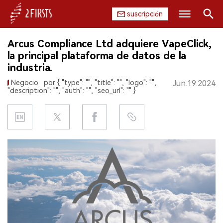
suscripción
Buscar
Arcus Compliance Ltd adquiere VapeClick,
INICIO
la principal plataforma de datos de la
industria.
EMPRESA
Negocio
por { "type": "", "title": "", "logo": "",
Jun.19.2024
"description": "", "auth": "", "seo_url": "" }
PRODUCTO
REGULACIÓN
CHINA
DATOS
EXPOSICIÓN
ENTREVISTA