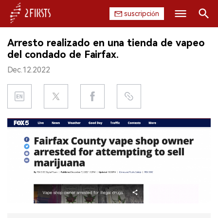
suscripción
Buscar
Arresto realizado en una tienda de vapeo
INICIO
del condado de Fairfax.
Dec.12.2022
EMPRESA
PRODUCTO
REGULACIÓN
CHINA
DATOS
EXPOSICIÓN
ENTREVISTA