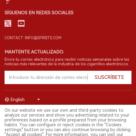
SÍGUENOS EN REDES SOCIALES
CONTACT: INFO@2FIRSTS.COM
MANTENTE ACTUALIZADO.
Envía tu correo electrónico para recibir noticias semanales sobre las
noticias más relevantes de la industria de los cigarrillos electrónicos.
SUSCRÍBETE
English
On our website we use our own and third-party cookies to
© 2026 Shenzhen 2FIRSTS Technology Co.,Ltd. Todos los derechos
analyze our services and show you advertising related to your
reservados.
preferences based on a profile prepared from your browsing
2FIRSTS solo es accesible para profesionales de la industria,
habits. You can configure or reject cookies in the "Cookies
investigadores, medios y otros profesionales. El acceso por menores
settings" button or you can also continue browsing by clicking
está prohibido.
"Accept all cookies". For more information, you can visit our