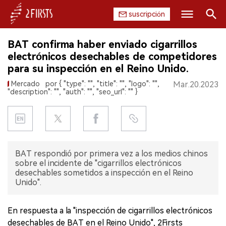
suscripción
Buscar
BAT confirma haber enviado cigarrillos
INICIO
electrónicos desechables de competidores
para su inspección en el Reino Unido.
EMPRESA
Mercado
por { "type": "", "title": "", "logo": "",
Mar.20.2023
"description": "", "auth": "", "seo_url": "" }
PRODUCTO
REGULACIÓN
CHINA
BAT respondió por primera vez a los medios chinos
sobre el incidente de "cigarrillos electrónicos
DATOS
desechables sometidos a inspección en el Reino
Unido".
EXPOSICIÓN
En respuesta a la "inspección de cigarrillos electrónicos
ENTREVISTA
desechables de BAT en el Reino Unido", 2Firsts