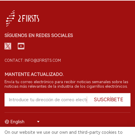
SÍGUENOS EN REDES SOCIALES
CONTACT: INFO@2FIRSTS.COM
MANTENTE ACTUALIZADO.
Envía tu correo electrónico para recibir noticias semanales sobre las
noticias más relevantes de la industria de los cigarrillos electrónicos.
SUSCRÍBETE
English
On our website we use our own and third-party cookies to
© 2026 Shenzhen 2FIRSTS Technology Co.,Ltd. Todos los derechos