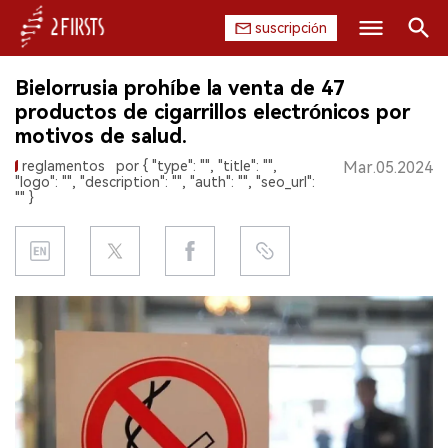
suscripción
Buscar
Bielorrusia prohíbe la venta de 47
INICIO
productos de cigarrillos electrónicos por
motivos de salud.
EMPRESA
reglamentos
por { "type": "", "title": "",
Mar.05.2024
"logo": "", "description": "", "auth": "", "seo_url":
PRODUCTO
"" }
REGULACIÓN
CHINA
DATOS
EXPOSICIÓN
ENTREVISTA