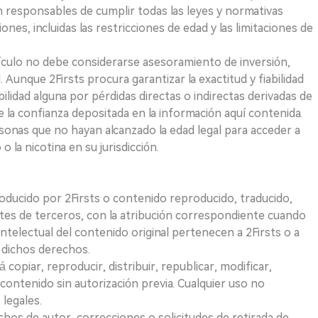
on responsables de cumplir todas las leyes y normativas
iones, incluidas las restricciones de edad y las limitaciones de
ículo no debe considerarse asesoramiento de inversión,
. Aunque 2Firsts procura garantizar la exactitud y fiabilidad
idad alguna por pérdidas directas o indirectas derivadas de
e la confianza depositada en la información aquí contenida.
sonas que no hayan alcanzado la edad legal para acceder a
 la nicotina en su jurisdicción.
roducido por 2Firsts o contenido reproducido, traducido,
tes de terceros, con la atribución correspondiente cuando
telectual del contenido original pertenecen a 2Firsts o a
e dichos derechos.
opiar, reproducir, distribuir, republicar, modificar,
 contenido sin autorización previa. Cualquier uso no
 legales.
hos de autor, correcciones o solicitudes de retirada de