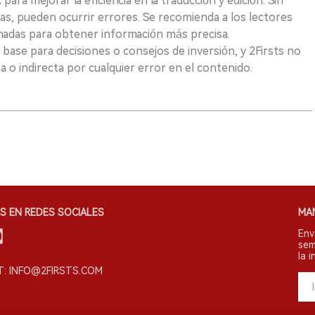
para mejorar la eficiencia en la traducción y edición. Sin
as, pueden ocurrir errores. Se recomienda a los lectores
nadas para obtener información más precisa.
 base para decisiones o consejos de inversión, y 2Firsts no
 o indirecta por cualquier error en el contenido.
S EN REDES SOCIALES
MA
Env
sem
la i
: INFO@2FIRSTS.COM