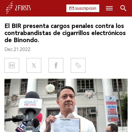
suscripción
Buscar
El BIR presenta cargos penales contra los
INICIO
contrabandistas de cigarrillos electrónicos
de Binondo.
EMPRESA
Dec.21.2022
PRODUCTO
REGULACIÓN
CHINA
DATOS
EXPOSICIÓN
ENTREVISTA