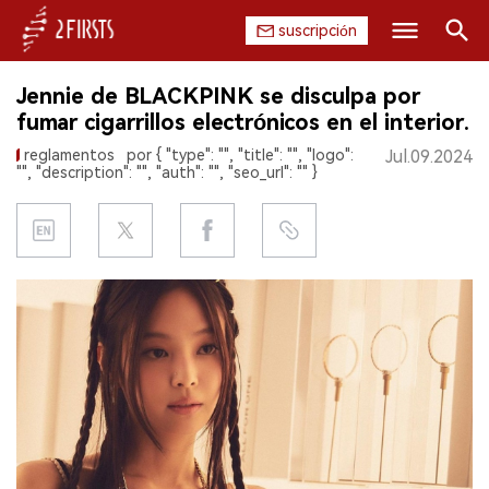
suscripción
Buscar
Jennie de BLACKPINK se disculpa por
INICIO
fumar cigarrillos electrónicos en el interior.
reglamentos
por { "type": "", "title": "", "logo":
Jul.09.2024
EMPRESA
"", "description": "", "auth": "", "seo_url": "" }
PRODUCTO
REGULACIÓN
CHINA
DATOS
EXPOSICIÓN
ENTREVISTA