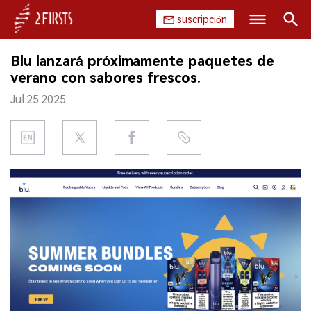
suscripción
Buscar
Blu lanzará próximamente paquetes de
INICIO
verano con sabores frescos.
Jul.25.2025
EMPRESA
PRODUCTO
REGULACIÓN
CHINA
DATOS
EXPOSICIÓN
ENTREVISTA