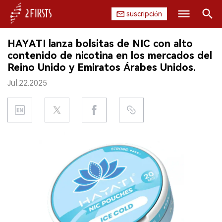
suscripción
Buscar
HAYATI lanza bolsitas de NIC con alto
INICIO
contenido de nicotina en los mercados del
Reino Unido y Emiratos Árabes Unidos.
EMPRESA
Jul.22.2025
PRODUCTO
REGULACIÓN
CHINA
DATOS
EXPOSICIÓN
ENTREVISTA