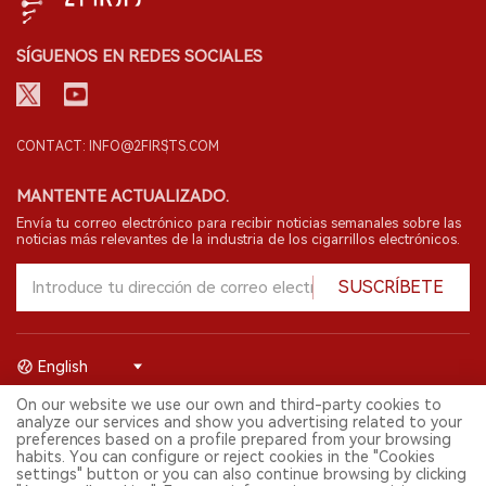
SÍGUENOS EN REDES SOCIALES
CONTACT: INFO@2FIRSTS.COM
MANTENTE ACTUALIZADO.
Envía tu correo electrónico para recibir noticias semanales sobre las
noticias más relevantes de la industria de los cigarrillos electrónicos.
SUSCRÍBETE
English
On our website we use our own and third-party cookies to
© 2026 Shenzhen 2FIRSTS Technology Co.,Ltd. Todos los derechos
analyze our services and show you advertising related to your
reservados.
preferences based on a profile prepared from your browsing
2FIRSTS solo es accesible para profesionales de la industria,
habits. You can configure or reject cookies in the "Cookies
investigadores, medios y otros profesionales. El acceso por menores
settings" button or you can also continue browsing by clicking
está prohibido.