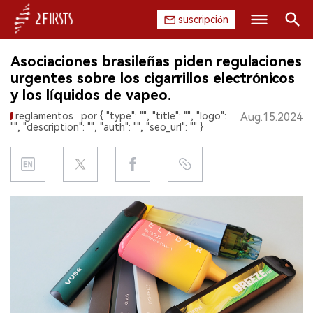
suscripción
Buscar
Asociaciones brasileñas piden regulaciones
INICIO
urgentes sobre los cigarrillos electrónicos
y los líquidos de vapeo.
EMPRESA
reglamentos
por { "type": "", "title": "", "logo":
Aug.15.2024
"", "description": "", "auth": "", "seo_url": "" }
PRODUCTO
REGULACIÓN
CHINA
DATOS
EXPOSICIÓN
ENTREVISTA