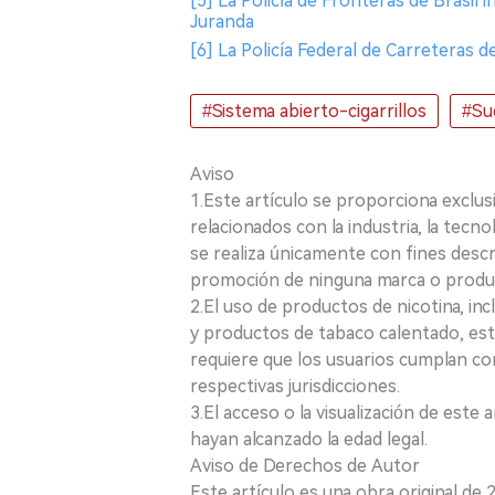
[5] La Policía de Fronteras de Brasil i
Juranda
[6] La Policía Federal de Carreteras de
#Sistema abierto-cigarrillos
#Su
Aviso
1.Este artículo se proporciona exclus
relacionados con la industria, la tecno
se realiza únicamente con fines desc
promoción de ninguna marca o produ
2.El uso de productos de nicotina, incl
y productos de tabaco calentado, está
requiere que los usuarios cumplan con
respectivas jurisdicciones.
3.El acceso o la visualización de est
hayan alcanzado la edad legal.
Aviso de Derechos de Autor
Este artículo es una obra original de