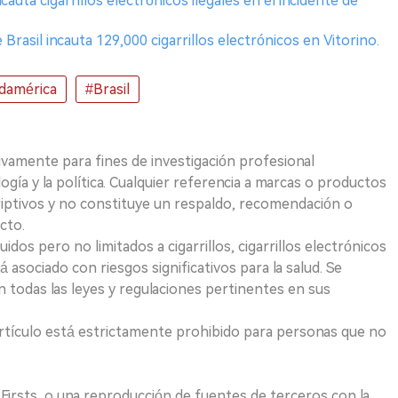
ncauta cigarrillos electrónicos ilegales en el incidente de
 Brasil incauta 129,000 cigarrillos electrónicos en Vitorino.
damérica
#Brasil
ivamente para fines de investigación profesional
logía y la política. Cualquier referencia a marcas o productos
riptivos y no constituye un respaldo, recomendación o
cto.
uidos pero no limitados a cigarrillos, cigarrillos electrónicos
 asociado con riesgos significativos para la salud. Se
 todas las leyes y regulaciones pertinentes en sus
e artículo está estrictamente prohibido para personas que no
 2Firsts o una reproducción de fuentes de terceros con la