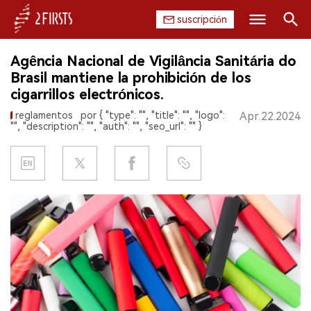
suscripción
Buscar
Agência Nacional de Vigilância Sanitária do
INICIO
Brasil mantiene la prohibición de los
cigarrillos electrónicos.
EMPRESA
reglamentos
por { "type": "", "title": "", "logo":
Apr.22.2024
"", "description": "", "auth": "", "seo_url": "" }
PRODUCTO
REGULACIÓN
CHINA
DATOS
EXPOSICIÓN
ENTREVISTA