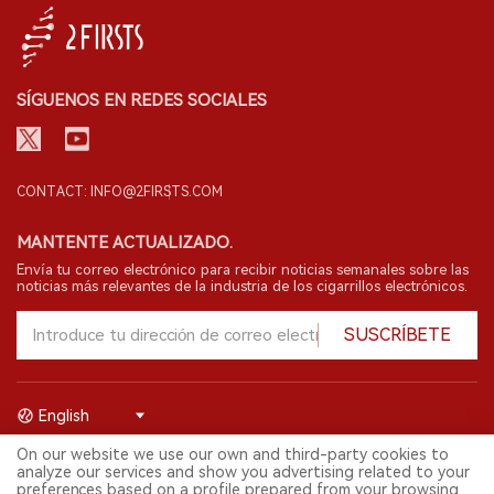
SÍGUENOS EN REDES SOCIALES
CONTACT: INFO@2FIRSTS.COM
MANTENTE ACTUALIZADO.
Envía tu correo electrónico para recibir noticias semanales sobre las
noticias más relevantes de la industria de los cigarrillos electrónicos.
SUSCRÍBETE
English
On our website we use our own and third-party cookies to
© 2026 Shenzhen 2FIRSTS Technology Co.,Ltd. Todos los derechos
analyze our services and show you advertising related to your
reservados.
preferences based on a profile prepared from your browsing