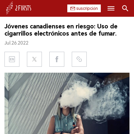
suscripción
Buscar
Jóvenes canadienses en riesgo: Uso de
INICIO
cigarrillos electrónicos antes de fumar.
Jul.26.2022
EMPRESA
PRODUCTO
REGULACIÓN
CHINA
DATOS
EXPOSICIÓN
ENTREVISTA