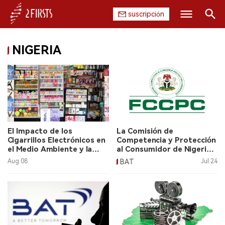
suscripción
Buscar
NIGERIA
INICIO
EMPRESA
PRODUCTO
REGULACIÓN
El Impacto de los
La Comisión de
Cigarrillos Electrónicos en
Competencia y Protección
CHINA
el Medio Ambiente y la
al Consumidor de Nigeria
Salud
(FCCPC) impone una multa
Aug.08
BAT
Jul.24
de $110 millones a BAT
DATOS
por violaciones.
EXPOSICIÓN
ENTREVISTA