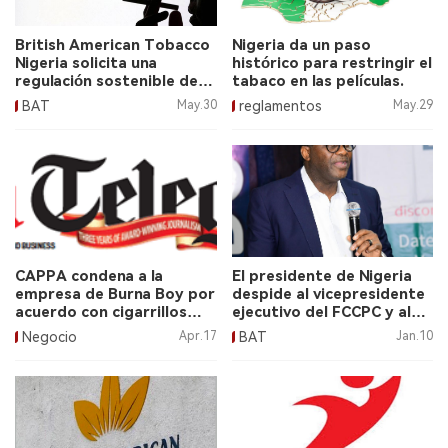
British American Tobacco
Nigeria da un paso
Nigeria solicita una
histórico para restringir el
regulación sostenible del
tabaco en las películas.
tabaco.
BAT
May.30
reglamentos
May.29
CAPPA condena a la
El presidente de Nigeria
empresa de Burna Boy por
despide al vicepresidente
acuerdo con cigarrillos
ejecutivo del FCCPC y al
electrónicos.
presidente de BPE.
Negocio
Apr.17
BAT
Jan.10