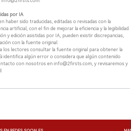
 info@2firsts.com.
tidas por IA
n haber sido traducidas, editadas o revisadas con la
a artificial, con el fin de mejorar la eficiencia y la legibilidad.
ión y edición asistidas por IA, pueden existir discrepancias,
ión con la fuente original.
los lectores consultar la fuente original para obtener la
i identifica algún error o considera que algún contenido
ontacto con nosotros en info@2firsts.com, y revisaremos y
d.
S EN REDES SOCIALES
MA