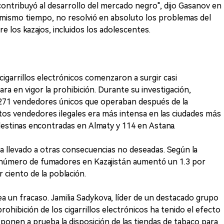
contribuyó al desarrollo del mercado negro", dijo Gasanov en
l mismo tiempo, no resolvió en absoluto los problemas del
re los kazajos, incluidos los adolescentes.
cigarrillos electrónicos comenzaron a surgir casi
a en vigor la prohibición. Durante su investigación,
271 vendedores únicos que operaban después de la
tos vendedores ilegales era más intensa en las ciudades más
destinas encontradas en Almaty y 114 en Astana.
 ha llevado a otras consecuencias no deseadas. Según la
el número de fumadores en Kazajistán aumentó un 1.3 por
 ciento de la población.
a un fracaso. Jamilia Sadykova, líder de un destacado grupo
prohibición de los cigarrillos electrónicos ha tenido el efecto
ponen a prueba la disposición de las tiendas de tabaco para