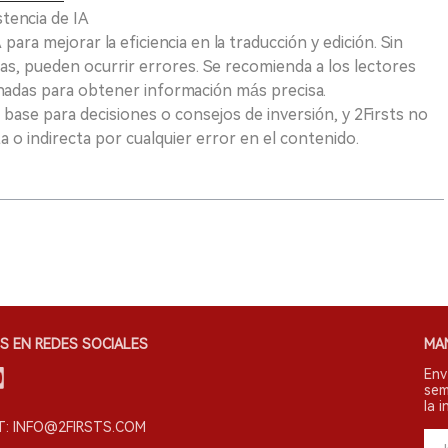
tencia de IA
para mejorar la eficiencia en la traducción y edición. Sin
as, pueden ocurrir errores. Se recomienda a los lectores
nadas para obtener información más precisa.
 base para decisiones o consejos de inversión, y 2Firsts no
 o indirecta por cualquier error en el contenido.
S EN REDES SOCIALES
MA
Env
sem
la i
: INFO@2FIRSTS.COM