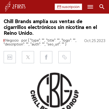
suscripción
Buscar
Chill Brands amplía sus ventas de
INICIO
cigarrillos electrónicos sin nicotina en el
Reino Unido.
EMPRESA
Negocio
por { "type": "", "title": "", "logo": "",
Oct.25.2023
"description": "", "auth": "", "seo_url": "" }
PRODUCTO
REGULACIÓN
CHINA
DATOS
EXPOSICIÓN
ENTREVISTA