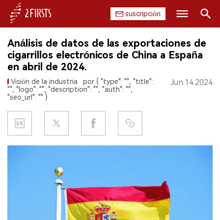
suscripción
Buscar
Análisis de datos de las exportaciones de
INICIO
cigarrillos electrónicos de China a España
en abril de 2024.
EMPRESA
Visión de la industria
por { "type": "", "title":
Jun.14.2024
"", "logo": "", "description": "", "auth": "",
PRODUCTO
"seo_url": "" }
REGULACIÓN
CHINA
DATOS
EXPOSICIÓN
ENTREVISTA