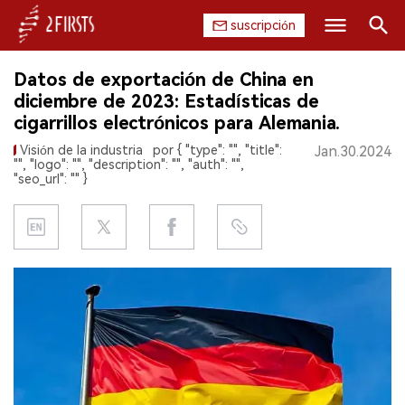
suscripción
Buscar
Datos de exportación de China en
INICIO
diciembre de 2023: Estadísticas de
cigarrillos electrónicos para Alemania.
EMPRESA
Visión de la industria
por { "type": "", "title":
Jan.30.2024
"", "logo": "", "description": "", "auth": "",
PRODUCTO
"seo_url": "" }
REGULACIÓN
CHINA
DATOS
EXPOSICIÓN
ENTREVISTA