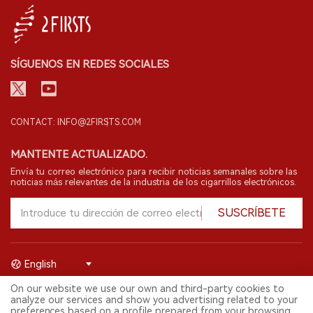
SÍGUENOS EN REDES SOCIALES
CONTACT: INFO@2FIRSTS.COM
MANTENTE ACTUALIZADO.
Envía tu correo electrónico para recibir noticias semanales sobre las
noticias más relevantes de la industria de los cigarrillos electrónicos.
SUSCRÍBETE
English
On our website we use our own and third-party cookies to
© 2026 Shenzhen 2FIRSTS Technology Co.,Ltd. Todos los derechos
analyze our services and show you advertising related to your
reservados.
preferences based on a profile prepared from your browsing