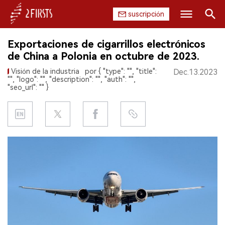
suscripción
Buscar
Exportaciones de cigarrillos electrónicos
INICIO
de China a Polonia en octubre de 2023.
Visión de la industria
por { "type": "", "title":
Dec.13.2023
EMPRESA
"", "logo": "", "description": "", "auth": "",
"seo_url": "" }
PRODUCTO
REGULACIÓN
CHINA
DATOS
EXPOSICIÓN
ENTREVISTA