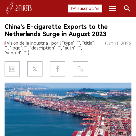
suscripción
Buscar
China's E-cigarette Exports to the
INICIO
Netherlands Surge in August 2023
Visión de la industria
por { "type": "", "title":
Oct.10.2023
EMPRESA
"", "logo": "", "description": "", "auth": "",
"seo_url": "" }
PRODUCTO
REGULACIÓN
CHINA
DATOS
EXPOSICIÓN
ENTREVISTA