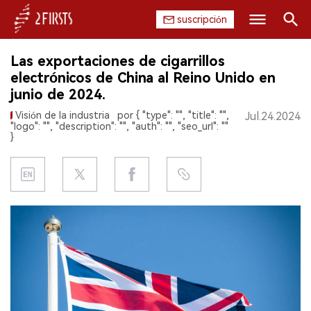
suscripción
Buscar
Las exportaciones de cigarrillos
INICIO
electrónicos de China al Reino Unido en
junio de 2024.
EMPRESA
Visión de la industria
por { "type": "", "title": "",
Jul.24.2024
"logo": "", "description": "", "auth": "", "seo_url": ""
PRODUCTO
}
REGULACIÓN
CHINA
DATOS
EXPOSICIÓN
ENTREVISTA