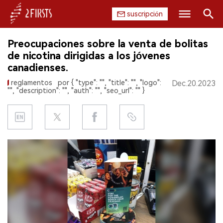
suscripción
Buscar
Preocupaciones sobre la venta de bolitas
INICIO
de nicotina dirigidas a los jóvenes
canadienses.
EMPRESA
reglamentos
por { "type": "", "title": "", "logo":
Dec.20.2023
"", "description": "", "auth": "", "seo_url": "" }
PRODUCTO
REGULACIÓN
CHINA
DATOS
EXPOSICIÓN
ENTREVISTA