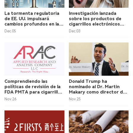
La tormenta regulatoria
Investigación lanzada
de EE. UU. impulsará
sobre los productos de
cambios profundos en la
cigarrillos electrónicos
cadena de suministro de
chinos en el mercado de
Dec.05
Dec.03
cigarrillos electrónicos de
los Estados Unidos.
China, afirma Alan Zhao,
CEO de 2Firsts.
Comprendiendo las
Donald Trump ha
políticas de revisión de la
nominado al Dr. Martin
FDA PMTA para cigarrillos
Makary como director de
electrónicos con sabor.
la FDA.
Nov.26
Nov.25