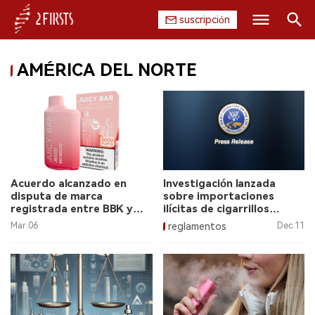
suscripción
Buscar
AMÉRICA DEL NORTE
INICIO
EMPRESA
PRODUCTO
REGULACIÓN
Acuerdo alcanzado en
Investigación lanzada
disputa de marca
sobre importaciones
CHINA
registrada entre BBK y
ilícitas de cigarrillos
Olympic Reef
electrónicos chinos en
Mar.06
reglamentos
Dec.11
Estados Unidos.
DATOS
EXPOSICIÓN
ENTREVISTA