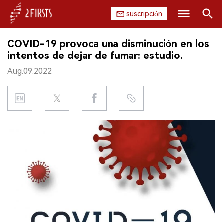
suscripción
Buscar
COVID-19 provoca una disminución en los
INICIO
intentos de dejar de fumar: estudio.
Aug.09.2022
EMPRESA
PRODUCTO
REGULACIÓN
CHINA
DATOS
EXPOSICIÓN
ENTREVISTA