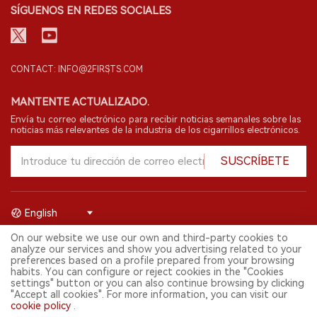
SÍGUENOS EN REDES SOCIALES
CONTACT: INFO@2FIRSTS.COM
MANTENTE ACTUALIZADO.
Envía tu correo electrónico para recibir noticias semanales sobre las
noticias más relevantes de la industria de los cigarrillos electrónicos.
SUSCRÍBETE
English
On our website we use our own and third-party cookies to
© 2026 Shenzhen 2FIRSTS Technology Co.,Ltd. Todos los derechos
analyze our services and show you advertising related to your
reservados.
preferences based on a profile prepared from your browsing
2FIRSTS solo es accesible para profesionales de la industria,
habits. You can configure or reject cookies in the "Cookies
investigadores, medios y otros profesionales. El acceso por menores
settings" button or you can also continue browsing by clicking
está prohibido.
"Accept all cookies". For more information, you can visit our
Este sitio web presta servicios a usuarios fuera del territorio chino
cookie policy
.
continental. Para usuarios en la China continental, por favor