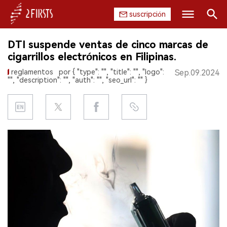
suscripción
Buscar
DTI suspende ventas de cinco marcas de
INICIO
cigarrillos electrónicos en Filipinas.
reglamentos
por { "type": "", "title": "", "logo":
Sep.09.2024
EMPRESA
"", "description": "", "auth": "", "seo_url": "" }
PRODUCTO
REGULACIÓN
CHINA
DATOS
EXPOSICIÓN
ENTREVISTA