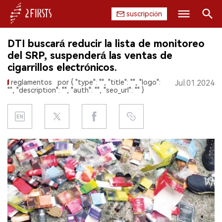
suscripción
Buscar
DTI buscará reducir la lista de monitoreo
INICIO
del SRP, suspenderá las ventas de
cigarrillos electrónicos.
EMPRESA
reglamentos
por { "type": "", "title": "", "logo":
Jul.01.2024
"", "description": "", "auth": "", "seo_url": "" }
PRODUCTO
REGULACIÓN
CHINA
DATOS
EXPOSICIÓN
ENTREVISTA