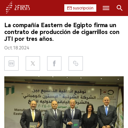
suscripción
Buscar
La compañía Eastern de Egipto firma un
INICIO
contrato de producción de cigarrillos con
JTI por tres años.
EMPRESA
Oct.18.2024
PRODUCTO
REGULACIÓN
CHINA
DATOS
EXPOSICIÓN
ENTREVISTA