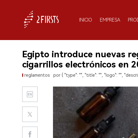
INICIO
EMPRESA
PRO
Egipto introduce nuevas reg
cigarrillos electrónicos en 
reglamentos
por { "type": "", "title": "", "logo": "", "descri