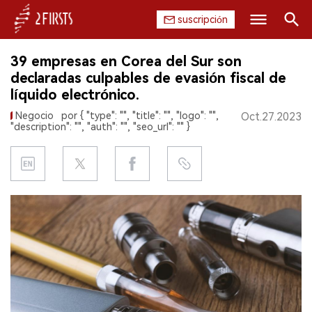
suscripción
Buscar
39 empresas en Corea del Sur son
INICIO
declaradas culpables de evasión fiscal de
líquido electrónico.
EMPRESA
Negocio
por { "type": "", "title": "", "logo": "",
Oct.27.2023
"description": "", "auth": "", "seo_url": "" }
PRODUCTO
REGULACIÓN
CHINA
DATOS
EXPOSICIÓN
ENTREVISTA