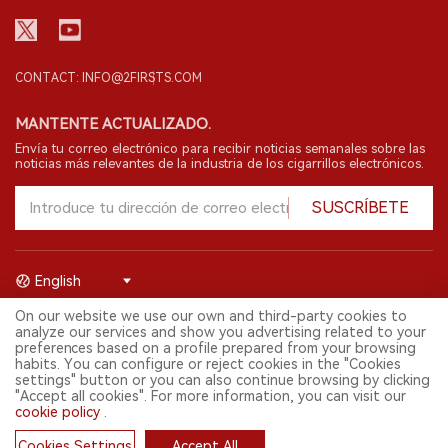
CONTACT: INFO@2FIRSTS.COM
MANTENTE ACTUALIZADO.
Envía tu correo electrónico para recibir noticias semanales sobre las
noticias más relevantes de la industria de los cigarrillos electrónicos.
SUSCRÍBETE
English
On our website we use our own and third-party cookies to
© 2026 Shenzhen 2FIRSTS Technology Co.,Ltd. Todos los derechos
analyze our services and show you advertising related to your
reservados.
preferences based on a profile prepared from your browsing
2FIRSTS solo es accesible para profesionales de la industria,
habits. You can configure or reject cookies in the "Cookies
investigadores, medios y otros profesionales. El acceso por menores
settings" button or you can also continue browsing by clicking
está prohibido.
"Accept all cookies". For more information, you can visit our
Este sitio web presta servicios a usuarios fuera del territorio chino
cookie policy
.
continental. Para usuarios en la China continental, por favor
visita
https://cn.2firsts.com
Cookies Settings
Accept All