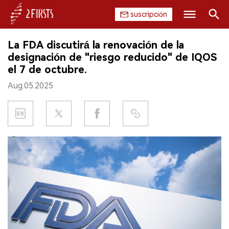
suscripción
Buscar
La FDA discutirá la renovación de la
INICIO
designación de "riesgo reducido" de IQOS
el 7 de octubre.
EMPRESA
Aug.05.2025
PRODUCTO
REGULACIÓN
CHINA
DATOS
EXPOSICIÓN
ENTREVISTA