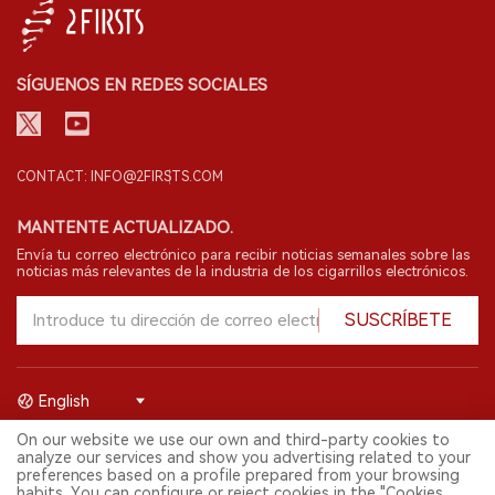
SÍGUENOS EN REDES SOCIALES
CONTACT: INFO@2FIRSTS.COM
MANTENTE ACTUALIZADO.
Envía tu correo electrónico para recibir noticias semanales sobre las
noticias más relevantes de la industria de los cigarrillos electrónicos.
SUSCRÍBETE
English
On our website we use our own and third-party cookies to
© 2026 Shenzhen 2FIRSTS Technology Co.,Ltd. Todos los derechos
analyze our services and show you advertising related to your
reservados.
preferences based on a profile prepared from your browsing
2FIRSTS solo es accesible para profesionales de la industria,
habits. You can configure or reject cookies in the "Cookies