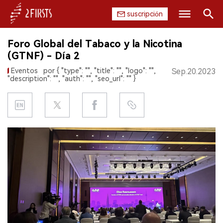
suscripción
Buscar
Foro Global del Tabaco y la Nicotina
INICIO
(GTNF) - Día 2
Eventos
por { "type": "", "title": "", "logo": "",
Sep.20.2023
EMPRESA
"description": "", "auth": "", "seo_url": "" }
PRODUCTO
REGULACIÓN
CHINA
DATOS
EXPOSICIÓN
ENTREVISTA