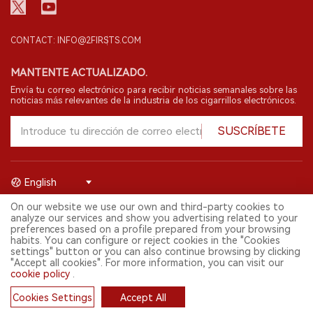
CONTACT: INFO@2FIRSTS.COM
MANTENTE ACTUALIZADO.
Envía tu correo electrónico para recibir noticias semanales sobre las
noticias más relevantes de la industria de los cigarrillos electrónicos.
SUSCRÍBETE
English
On our website we use our own and third-party cookies to
© 2026 Shenzhen 2FIRSTS Technology Co.,Ltd. Todos los derechos
analyze our services and show you advertising related to your
reservados.
preferences based on a profile prepared from your browsing
2FIRSTS solo es accesible para profesionales de la industria,
habits. You can configure or reject cookies in the "Cookies
investigadores, medios y otros profesionales. El acceso por menores
settings" button or you can also continue browsing by clicking
está prohibido.
"Accept all cookies". For more information, you can visit our
Este sitio web presta servicios a usuarios fuera del territorio chino
cookie policy
.
continental. Para usuarios en la China continental, por favor
visita
https://cn.2firsts.com
Cookies Settings
Accept All