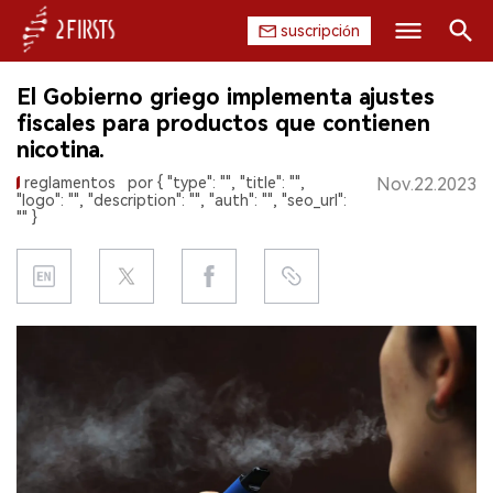
suscripción
Buscar
El Gobierno griego implementa ajustes
INICIO
fiscales para productos que contienen
nicotina.
EMPRESA
reglamentos
por { "type": "", "title": "",
Nov.22.2023
"logo": "", "description": "", "auth": "", "seo_url":
PRODUCTO
"" }
REGULACIÓN
CHINA
DATOS
EXPOSICIÓN
ENTREVISTA