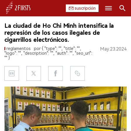
suscripción
Buscar
La ciudad de Ho Chi Minh intensifica la
INICIO
represión de los casos ilegales de
cigarrillos electrónicos.
EMPRESA
reglamentos
por { "type": "", "title": "",
May.23.2024
"logo": "", "description": "", "auth": "", "seo_url":
PRODUCTO
"" }
REGULACIÓN
CHINA
DATOS
EXPOSICIÓN
ENTREVISTA