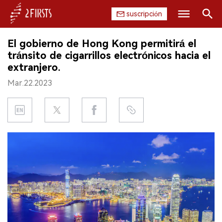
suscripción
Buscar
El gobierno de Hong Kong permitirá el
INICIO
tránsito de cigarrillos electrónicos hacia el
extranjero.
EMPRESA
Mar.22.2023
PRODUCTO
REGULACIÓN
CHINA
DATOS
EXPOSICIÓN
ENTREVISTA