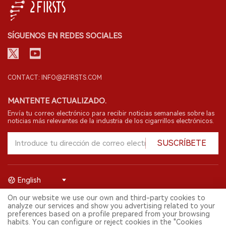
SÍGUENOS EN REDES SOCIALES
CONTACT: INFO@2FIRSTS.COM
MANTENTE ACTUALIZADO.
Envía tu correo electrónico para recibir noticias semanales sobre las
noticias más relevantes de la industria de los cigarrillos electrónicos.
SUSCRÍBETE
English
On our website we use our own and third-party cookies to
© 2026 Shenzhen 2FIRSTS Technology Co.,Ltd. Todos los derechos
analyze our services and show you advertising related to your
reservados.
preferences based on a profile prepared from your browsing
2FIRSTS solo es accesible para profesionales de la industria,
habits. You can configure or reject cookies in the "Cookies
investigadores, medios y otros profesionales. El acceso por menores