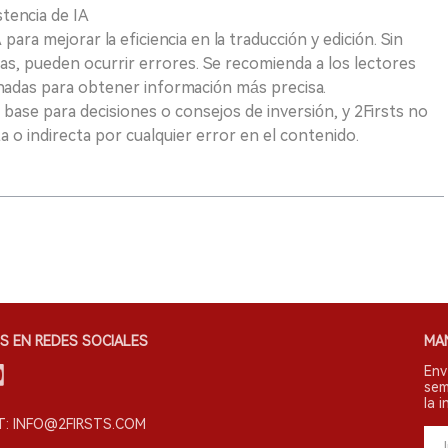
tencia de IA
para mejorar la eficiencia en la traducción y edición. Sin
as, pueden ocurrir errores. Se recomienda a los lectores
nadas para obtener información más precisa.
 base para decisiones o consejos de inversión, y 2Firsts no
 o indirecta por cualquier error en el contenido.
S EN REDES SOCIALES
MA
Env
sem
la i
: INFO@2FIRSTS.COM