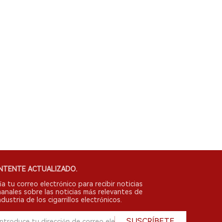
NTENTE ACTUALIZADO.
ía tu correo electrónico para recibir noticias
anales sobre las noticias más relevantes de
ndustria de los cigarrillos electrónicos.
SUSCRÍBETE